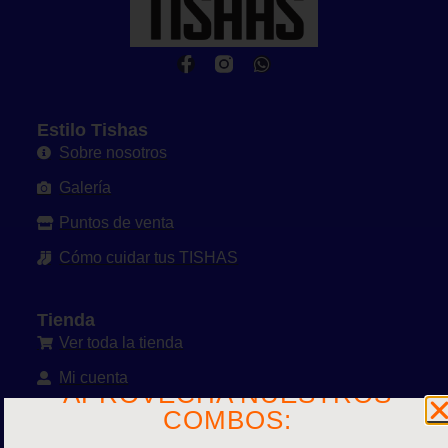
Estilo Tishas
Sobre nosotros
Galería
Puntos de venta
Cómo cuidar tus TISHAS
Tienda
Ver toda la tienda
Mi cuenta
APROVECHA NUESTROS
Políticas y Condiciones
COMBOS:
Contacto