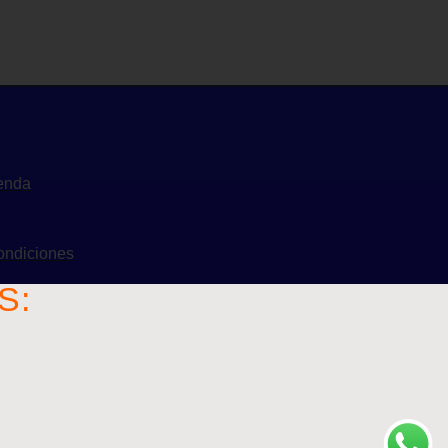
ienda
Condiciones
S: