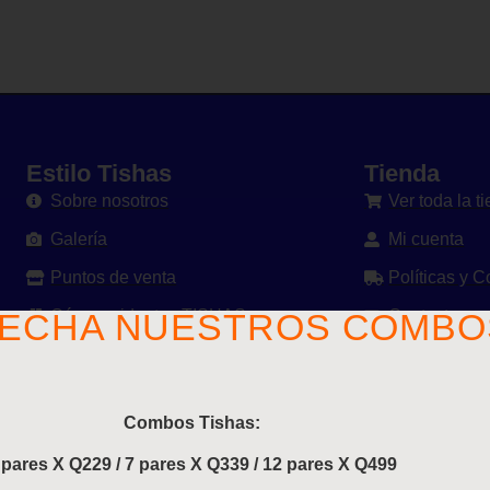
Estilo Tishas
Tienda
Sobre nosotros
Ver toda la t
Galería
Mi cuenta
Puntos de venta
Políticas y 
Cómo cuidar tus TISHAS
Contacto
ECHA NUESTROS COMBO
Combos Tishas:
 pares X Q229 / 7 pares X Q339 / 12 pares X Q499