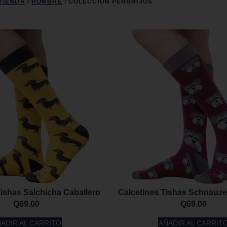
TIENDA
/
HOMBRE
/ COLECCIÓN PERRHIJOS
Tishas Salchicha Caballero
Calcetines Tishas Schnauze
Q
69.00
Q
69.00
ADIR AL CARRITO
AÑADIR AL CARRIT