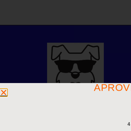
APROV
4