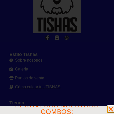
Estilo Tishas
Sobre nosotros
Galería
Puntos de venta
Cómo cuidar tus TISHAS
Tienda
APROVECHA NUESTROS
Ver toda la tienda
COMBOS: