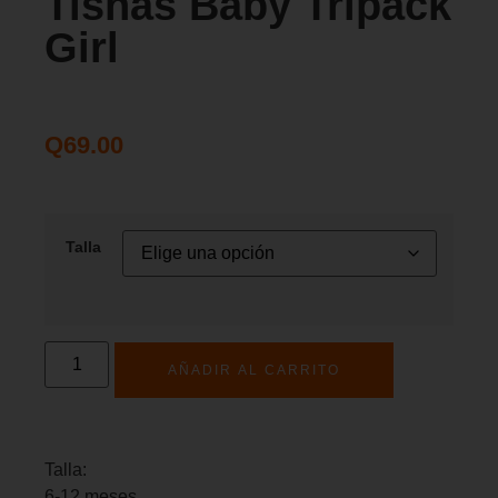
Tishas Baby Tripack
Girl
Q
69.00
Talla
AÑADIR AL CARRITO
Talla:
6-12 meses