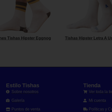
ines Tishas Hipster Eggnog
Tishas Hipster Letra A Un
Estilo Tishas
Tienda
Sobre nosotros
Ver toda la t
Galería
Mi cuenta
Puntos de venta
Políticas y 