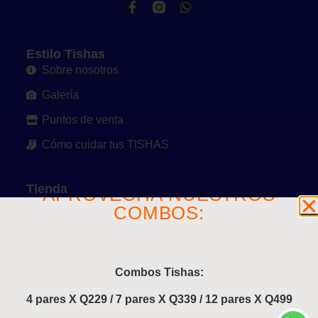
Estilo Tishas
Sobre nosotros
Galería
Puntos de venta
Cómo cuidar tus TISHAS
Tienda
APROVECHA NUESTROS
Ver toda la tienda
COMBOS:
Mi cuenta
Políticas y Condiciones
Combos Tishas:
Contacto
4 pares X Q229 / 7 pares X Q339 / 12 pares X Q499