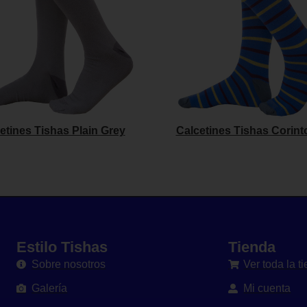
etines Tishas Plain Grey
Calcetines Tishas Corint
Estilo Tishas
Tienda
Sobre nosotros
Ver toda la t
Galería
Mi cuenta