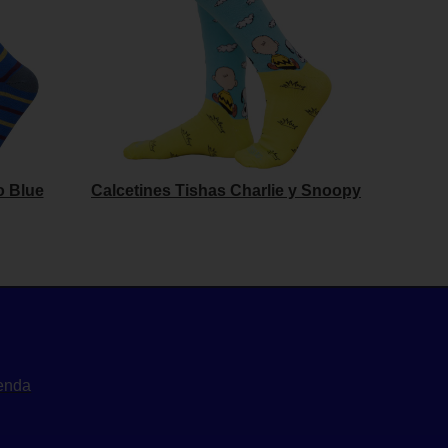
o Blue
Calcetines Tishas Charlie y Snoopy
ienda