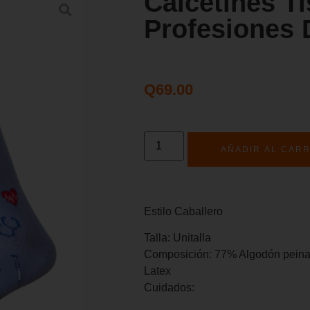
Calcetines T
Profesiones 
Q
69.00
AÑADIR AL CARR
Estilo Caballero
Talla: Unitalla
Composición: 77% Algodón peina
Latex
Cuidados: