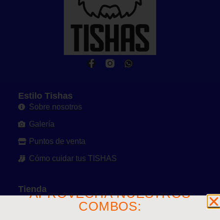
Estilo Tishas
Sobre nosotros
Galería
Puntos de venta
Cómo cuidar tus TISHAS
Tienda
APROVECHA NUESTROS
Ver toda la tienda
COMBOS:
Mi cuenta