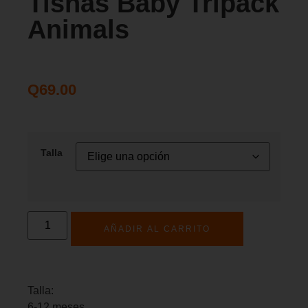
Tishas Baby Tripack
Animals
Q
69.00
Talla
AÑADIR AL CARRITO
Talla:
6-12 meses